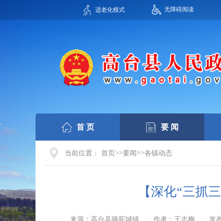
无障碍阅读
适老化模式
首 页
要 闻
>>
>>
当前位置：
首页
要闻
各镇动态
【深化“三抓
来源：高台县骆驼城镇
作者：王志梅
发布