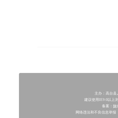
主办：高台县
建议使用IE9.0以
备案：
陇I
网络违法和不良信息举报 举报邮箱