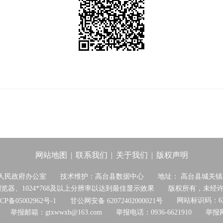
网站地图
联系我们
关于我们
版权声明
|
|
|
人民政府办公室 技术维护：高台县数据中心 地址： 高台县城关镇县
上浏览器、1024*768及以上分辨率以达到最佳显示效果 版权所有，未
网站标识码：6207
CP备05002962号-1
甘公网安备 62072402000021号
：gtxwwxb@163.com 举报电话：0936-6621910 举报网站：http