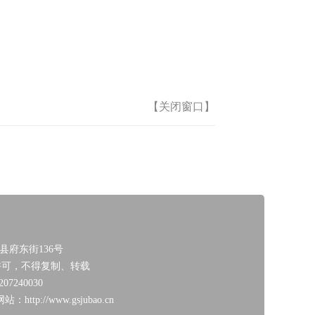
【关闭窗口】
府东街136号
经许可，不得复制、转载
240030
://www.gsjubao.cn