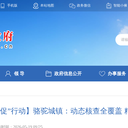
手机版
本站地图
政务微信
智能小掖
领 导
政府信息公开
办事服务
三促”行动】骆驼城镇：动态核查全覆盖 
时间：2026-05-19 09∶25