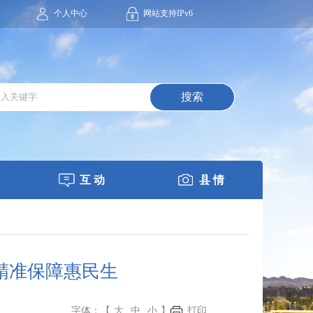
个人中心
网站支持IPv6
搜索
互 动
县 情
精准保障惠民生
字体：【
大
中
小
】
打印