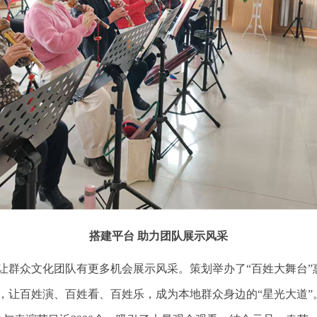
搭建平台 助力团队展示风采
让群众文化团队有更多机会展示风采。策划举办了“百姓大舞台”
，让百姓演、百姓看、百姓乐，成为本地群众身边的“星光大道”