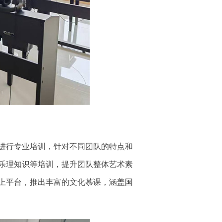
进行专业培训，针对不同团队的特点和
乐理知识等培训，提升团队整体艺术素
上平台，推出丰富的文化慕课，涵盖国