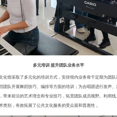
多元培训 提升团队业务水平
文化馆采取了多元化的培训方式，安排馆内业务骨干定期为团队
蹈团队开展舞蹈技巧、编排等方面的培训；为合唱团进行发声、
，带来前沿的艺术理念和专业技巧，拓宽团队成员视野。利用线
术类别，有效拓展了公共文化服务的受众面和普惠性 。