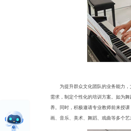
为提升群众文化团队的业务能力，
需求，制定个性化的培训方案。如为舞
养。同时，积极邀请专业教师前来授课
画、音乐、美术、舞蹈、戏曲等多个艺