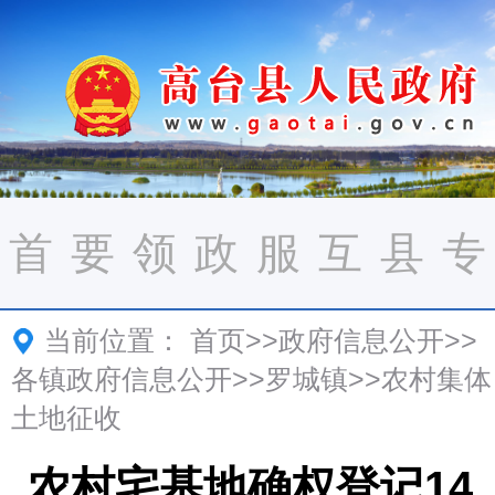
首
要
领
政
服
互
县
专
当前位置：
首页
>>
政府信息公开
>>
页
闻
导
务
务
动
情
题
各镇政府信息公开
>>
罗城镇
>>
农村集体
土地征收
农村宅基地确权登记14