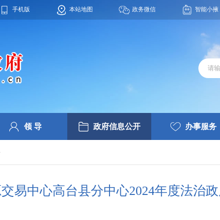
手机版
本站地图
政务微信
智能小掖
领 导
政府信息公开
办事服务
件
交易中心高台县分中心2024年度法治