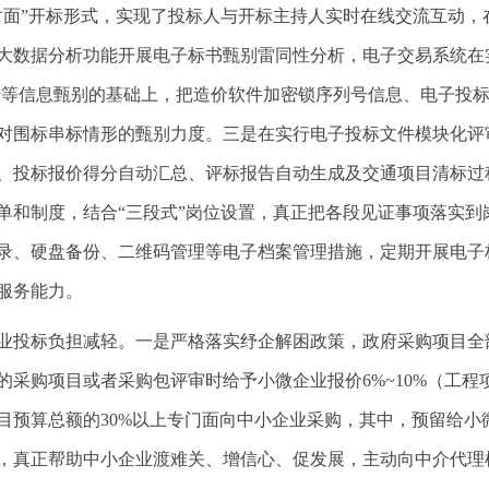
对面”开标形式，实现了投标人与开标主持人实时在线交流互动，
大数据分析功能开展电子标书甄别雷同性分析，电子交易系统在
列号等信息甄别的基础上，把造价软件加密锁序列号信息、电子投
对围标串标情形的甄别力度。三是在实行电子投标文件模块化评
、投标报价得分自动汇总、评标报告自动生成及交通项目清标过
单和制度，结合“三段式”岗位设置，真正把各段见证事项落实到
录、硬盘备份、二维码管理等电子档案管理措施，定期开展电子
服务能力。
业投标负担减轻。一是严格落实纾企解困政策，政府采购项目全
采购项目或者采购包评审时给予小微企业报价6%~10%（工程项
目预算总额的30%以上专门面向中小企业采购，其中，预留给小
，真正帮助中小企业渡难关、增信心、促发展，主动向中介代理