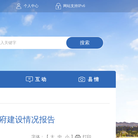
个人中心
网站支持IPv6
搜索
互 动
县 情
政府建设情况报告
字体：【
大
中
小
】
打印